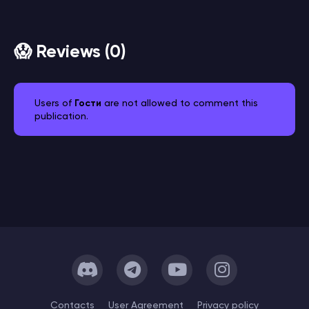
😱 Reviews (0)
Users of
Гости
are not allowed to comment this
publication.
Сontacts
User Agreement
Privacy policy