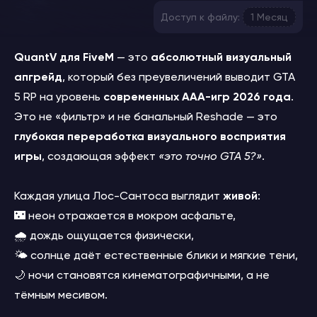
Доступ к файлу:
1 Месяц
QuantV для FiveM
— это
абсолютный визуальный
апгрейд
, который без преувеличений выводит GTA
5 RP на уровень
современных AAA-игр 2026 года
.
Это не «фильтр» и не банальный Reshade — это
глубокая переработка визуального восприятия
игры
, создающая эффект
«это точно GTA 5?»
.
Каждая улица Лос-Сантоса выглядит
живой
:
🌃 неон отражается в мокром асфальте,
🌧️ дождь ощущается физически,
🌤️ солнце даёт естественные блики и мягкие тени,
🌙 ночи становятся кинематографичными, а не
тёмным месивом.