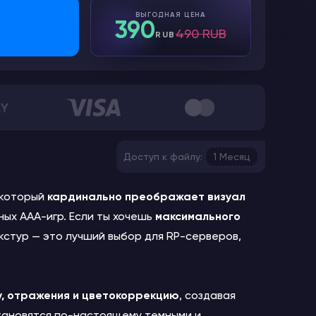
ВЫГОДНАЯ ЦЕНА
390
490 RUB
RUB
Доступ к файлу:
1 Месяц
 который
кардинально преображает визуал
ных AAA-игр. Если ты хочешь
максимального
кстур — это лучший выбор для RP-серверов,
у, отражения и цветокоррекцию
, создавая
становятся по-настоящему темными и