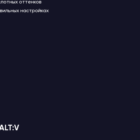
слотных оттенков
авильных настройках
ALT:V