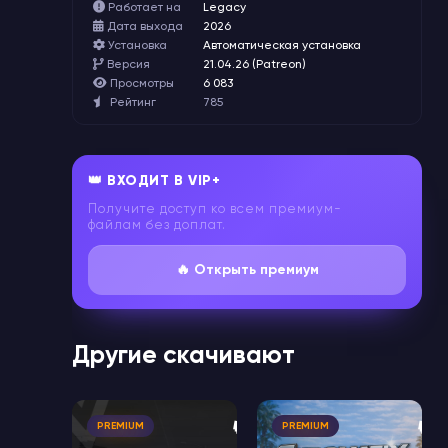
Работает на
Legacy
Дата выхода
2026
Установка
Автоматическая установка
Версия
21.04.26 (Patreon)
Просмотры
6 083
Рейтинг
785
👑 ВХОДИТ В VIP+
Получите доступ ко всем премиум-
файлам без доплат.
🔥 Открыть премиум
Другие скачивают
🔥
🔥
PREMIUM
PREMIUM