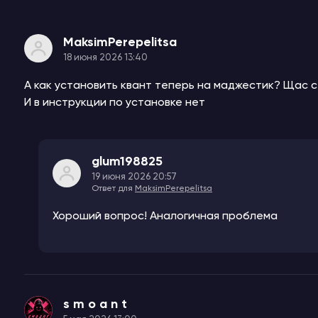
MaksimPerepelitsa
18 июня 2026 13:40
А как установить квант теперь на маджестик? Щас 
И в инструкции по установке нет
glum198825
19 июня 2026 20:57
Ответ для
MaksimPerepelitsa
Хороший вопрос! Аналогичная проблема
s m o a n t