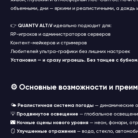
объемными, дни — яркими и реалистичными, а дождь и
👉
QUANTV ALT:V
идеально подходит для:
RP-игроков и администраторов серверов
Контент-мейкеров и стримеров
Любителей ультра-графики без лишних настроек
Установил — и сразу играешь. Без танцев с бубном
⚙️ Основные возможности и преи
🌤️
Реалистичная система погоды
— динамические об
💡
Продвинутое освещение
— глобальное освещение
🌃
Ночные сцены нового уровня
— неон, фонари, от
🪞
Улучшенные отражения
— вода, стекло, автомоб