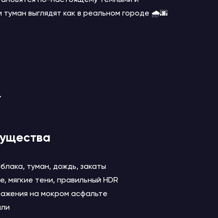
 туман выглядят как в реальном городе 🌧️🌆
.
мущества
лака, туман, дождь, закаты
, мягкие тени, правильный HDR
ражения на мокром асфальте
или