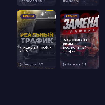
Enhanced v0.8
(Patreon)
🔥
🔥
PREMIUM
PREMIUM
🔥 Сделай GTA 5
живой —
Уникальный трафик
реалистичный
в ГТА 5
трафик
Версия: 1.2
Версия: 1.1