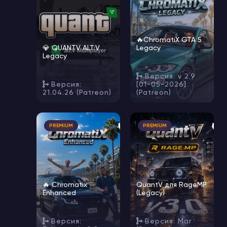
🔥ChromatiX GTA 5
💎 QUANTV ALT:V
Legacy
Legacy
Версия: v 2.9
Версия:
[01-05-2026]
21.04.26 (Patreon)
(Patreon)
🔥
🔥
PREMIUM
PREMIUM
🔥 Chromatix
QuantV для RageMP
Enhanced
(Legacy)
Версия:
Версия: Mar