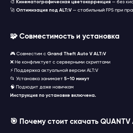
🎨
Кинематографическая цветокоррекция
— без ки
🚀
Оптимизация под ALT:V
— стабильный FPS при пр
🧩 Совместимость и установка
🎮 Совместим с
Grand Theft Auto V
ALT:V
❌ Не конфликтует с серверными скриптами
⚡ Поддержка актуальной версии ALT:V
📂 Установка занимает
5–10 минут
🧠 Подходит даже новичкам
Инструкция по установке включена.
🎯 Почему стоит скачать QUANTV 