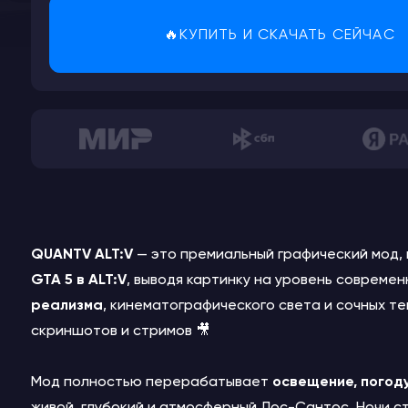
🔥КУПИТЬ И СКАЧАТЬ СЕЙЧАС
QUANTV ALT:V
— это премиальный графический мод,
GTA 5 в ALT:V
, выводя картинку на уровень современ
реализма
, кинематографического света и сочных те
скриншотов и стримов 🎥
Мод полностью перерабатывает
освещение, погод
живой, глубокий и атмосферный Лос-Сантос. Ночи 