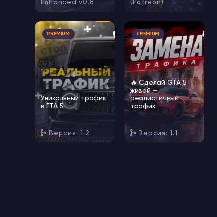
Enhanced v0.8
(Patreon)
🔥
🔥
PREMIUM
PREMIUM
🔥 Сделай GTA 5
живой —
Уникальный трафик
реалистичный
в ГТА 5
трафик
Версия: 1.2
Версия: 1.1