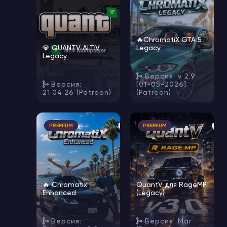
🔥ChromatiX GTA 5
💎 QUANTV ALT:V
Legacy
Legacy
Версия: v 2.9
Версия:
[01-05-2026]
21.04.26 (Patreon)
(Patreon)
🔥
🔥
PREMIUM
PREMIUM
🔥 Chromatix
QuantV для RageMP
Enhanced
(Legacy)
Версия:
Версия: Mar