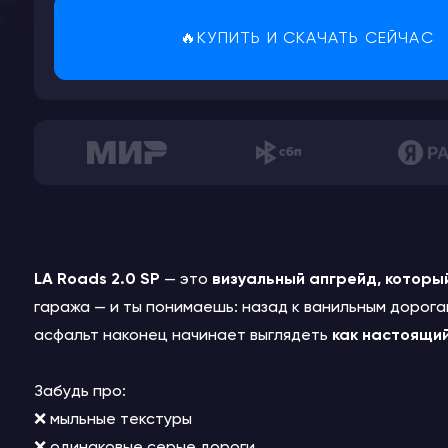
🔥КУПИТЬ И СКАЧАТЬ СЕЙЧАС
LA Roads 2.0 SP
— это
визуальный апгрейд, которы
гаража — и ты понимаешь: назад к ванильным дорога
асфальт наконец начинает выглядеть
как настоящи
Забудь про:
❌ мыльные текстуры
❌ одинаковые серые дороги