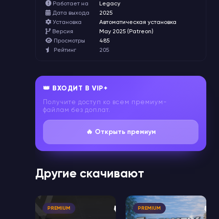
Работает на
Legacy
Дата выхода
2025
Установка
Автоматическая установка
Версия
May 2025 (Patreon)
Просмотры
485
Рейтинг
205
👑 ВХОДИТ В VIP+
Получите доступ ко всем премиум-
файлам без доплат.
🔥 Открыть премиум
Другие скачивают
🔥
🔥
PREMIUM
PREMIUM