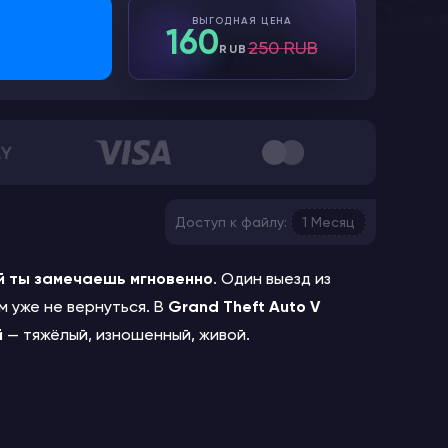
ВЫГОДНАЯ ЦЕНА
160
250 RUB
RUB
Доступ к файлу:
1 Месяц
й ты замечаешь мгновенно
. Один выезд из
м уже не вернуться. В
Grand Theft Auto V
й
— тяжёлый, изношенный, живой.