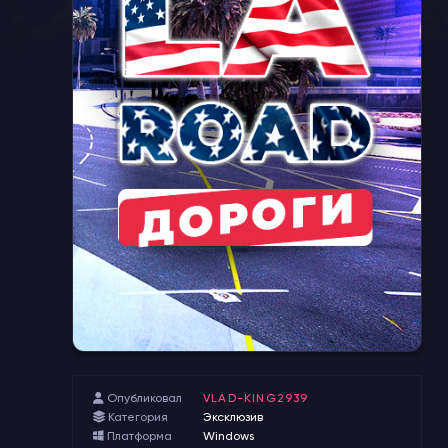
Опубликовал
VLAD-KING2939
Категория
Эксклюзив
Платформа
Windows