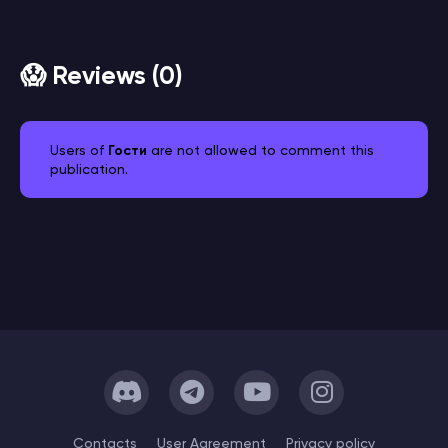
😱 Reviews (0)
Users of
Гости
are not allowed to comment this
publication.
Сontacts
User Agreement
Privacy policy