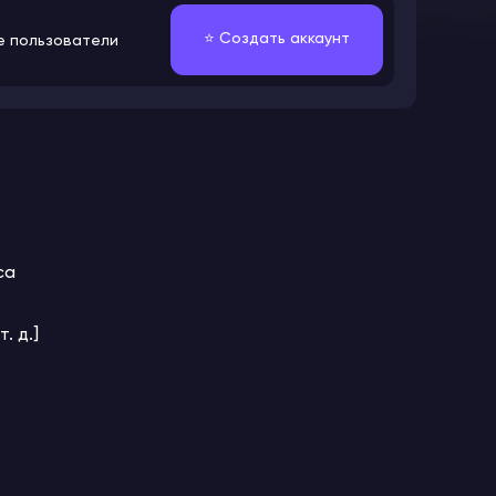
⭐️ Создать аккаунт
е пользователи
са
. д.]