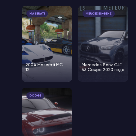
MASERATI
MERCEDES-BENZ
2004 Maserati MC-
Mercedes Benz GLE
12
53 Coupe 2020 года
DODGE