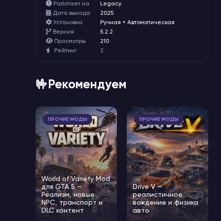
Работает на
Legacy
Дата выхода
2025
Установка
Ручная + Автоматическая
Версия
5.2.2
Просмотры
210
Рейтинг
2
🤟Рекомендуем
ПРОЧИЕ МОДЫ
ПРОЧИЕ МОДЫ
World of Variety Mod
для GTA 5 —
Drive V —
Реализм, новые
реалистичное
NPC, транспорт и
вождение и физика
DLC контент
авто