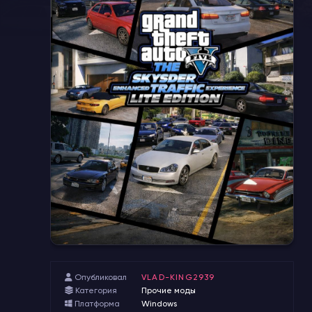
Опубликовал
VLAD-KING2939
Категория
Прочие моды
Платформа
Windows