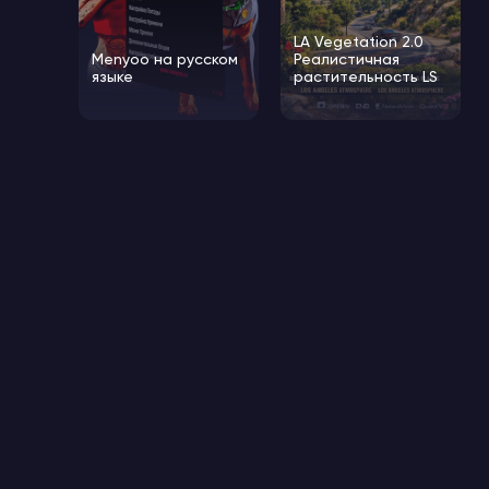
LA Vegetation 2.0
Menyoo на русском
Реалистичная
языке
растительность LS