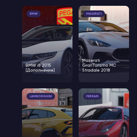
BMW
MASERATI
Maserati
BMW i8 2015
GranTurismo MC
[Дополнение]
Stradale 2018
LAMBORGHINI
FERRARI