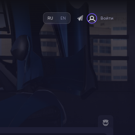
RU
EN
Войти
😇