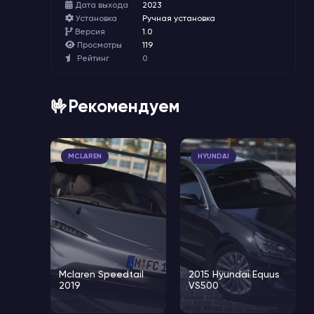
Дата выхода
2023
Установка
Ручная установка
Версия
1.0
Просмотры
119
Рейтинг
0
🤟Рекомендуем
MCLAREN
HYUNDAI
Mclaren Speedtail
2015 Hyundai Equus
2019
VS500