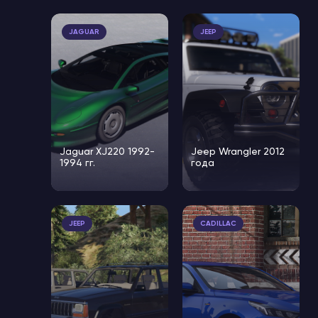
JAGUAR
JEEP
Jaguar XJ220 1992-
Jeep Wrangler 2012
1994 гг.
года
JEEP
CADILLAC