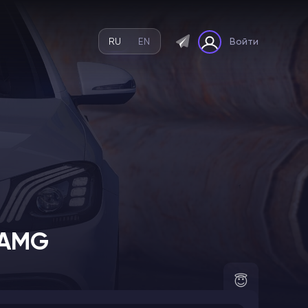
RU
EN
Войти
 AMG
😇