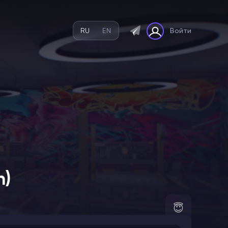
RU
EN
Войти
n)
😇